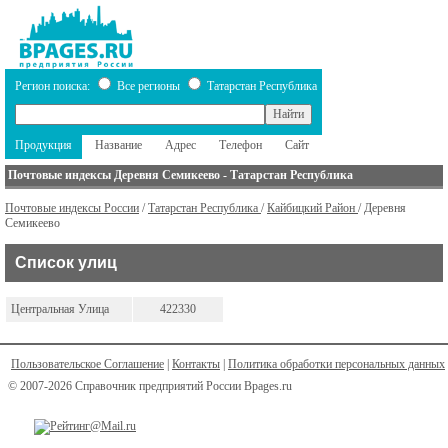
Регион поиска:
Все регионы
Татарстан Республика
Продукция
Название
Адрес
Телефон
Сайт
Почтовые индексы Деревня Семикеево - Татарстан Республика
Почтовые индексы России
/
Татарстан Республика
/
Кайбицкий Район
/ Деревня
Семикеево
Список улиц
Центральная Улица
422330
Пользовательское Соглашение
|
Контакты
|
Политика обработки персональных данных
© 2007-2026 Справочник предприятий России Bpages.ru