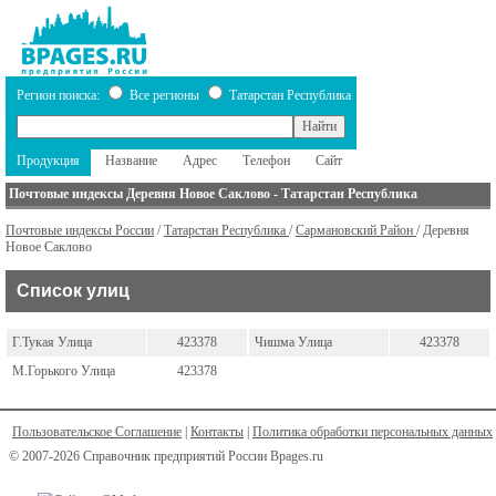
Регион поиска:
Все регионы
Татарстан Республика
Продукция
Название
Адрес
Телефон
Сайт
Почтовые индексы Деревня Новое Саклово - Татарстан Республика
Почтовые индексы России
/
Татарстан Республика
/
Сармановский Район
/ Деревня
Новое Саклово
Список улиц
Г.Тукая Улица
423378
Чишма Улица
423378
М.Горького Улица
423378
Пользовательское Соглашение
|
Контакты
|
Политика обработки персональных данных
© 2007-2026 Справочник предприятий России Bpages.ru