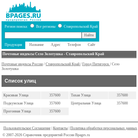
Регион поиска:
Все регионы
Ставропольский Край
Продукция
Название
Адрес
Телефон
Сайт
Почтовые индексы Село Золотушка - Ставропольский Край
Почтовые индексы России
/
Ставропольский Край
/
Город Пятигорск
/ Село
Золотушка
Список улиц
Красивая Улица
357600
Тихая Улица
357600
Подкумская Улица
357600
Центральная Улица
357600
Прогонная Улица
357600
Пользовательское Соглашение
|
Контакты
|
Политика обработки персональных данных
© 2007-2026 Справочник предприятий России Bpages.ru