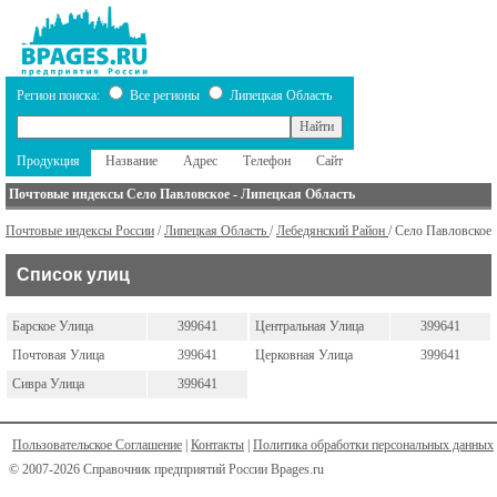
Регион поиска:
Все регионы
Липецкая Область
Продукция
Название
Адрес
Телефон
Сайт
Почтовые индексы Село Павловское - Липецкая Область
Почтовые индексы России
/
Липецкая Область
/
Лебедянский Район
/ Село Павловское
Список улиц
Барское Улица
399641
Центральная Улица
399641
Почтовая Улица
399641
Церковная Улица
399641
Сивра Улица
399641
Пользовательское Соглашение
|
Контакты
|
Политика обработки персональных данных
© 2007-2026 Справочник предприятий России Bpages.ru