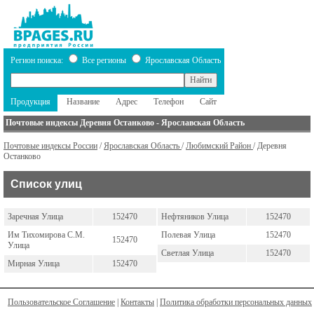
Регион поиска:
Все регионы
Ярославская Область
Продукция
Название
Адрес
Телефон
Сайт
Почтовые индексы Деревня Останково - Ярославская Область
Почтовые индексы России
/
Ярославская Область
/
Любимский Район
/ Деревня
Останково
Список улиц
Заречная Улица
152470
Нефтяников Улица
152470
Им Тихомирова С.М.
Полевая Улица
152470
152470
Улица
Светлая Улица
152470
Мирная Улица
152470
Пользовательское Соглашение
|
Контакты
|
Политика обработки персональных данных